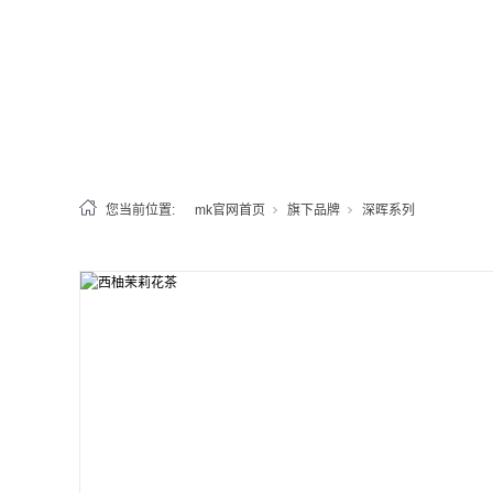
您当前位置:
mk官网首页
旗下品牌
深晖系列