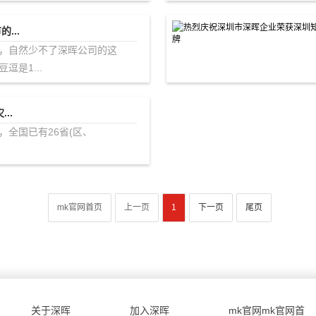
...
，自然少不了深晖公司的这
逗是1...
..
全国已有26省(区、
mk官网首页
上一页
1
下一页
尾页
关于深晖
加入深晖
mk官网mk官网首