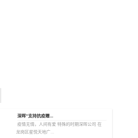
深晖“支持抗疫赠...
疫情无情，人间有爱 特殊的时期深晖公司 在
龙岗区星悦天地广...