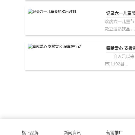
记录六一儿童节的
欢度六一儿童节
款豆逗奶饮品，豆
奉献爱心 支援灾.
自入汛以来，
市)1192县...
旗下品牌
新闻资讯
营销推广