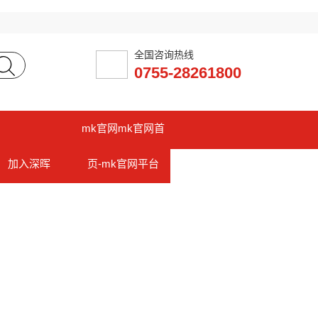
全国咨询热线
0755-28261800
mk官网mk官网首
加入深晖
页-mk官网平台