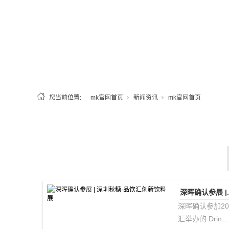
您当前位置:
mk官网首页
新闻资讯
mk官网首页
深晖确认参展 |..
深晖确认参加2
汇举办的 Drin...