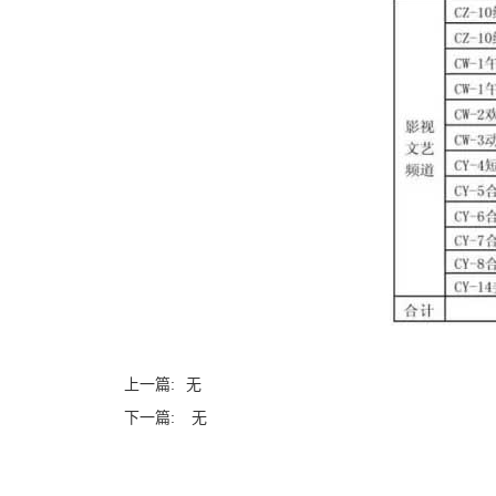
上一篇:
无
下一篇:
无