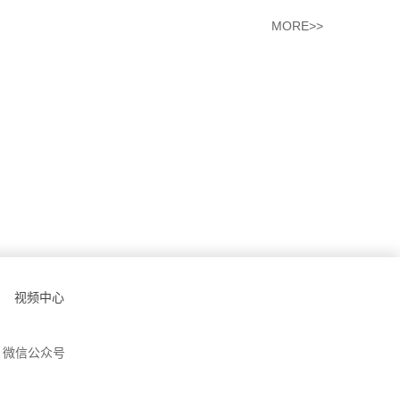
MORE>>
视频中心
微信公众号